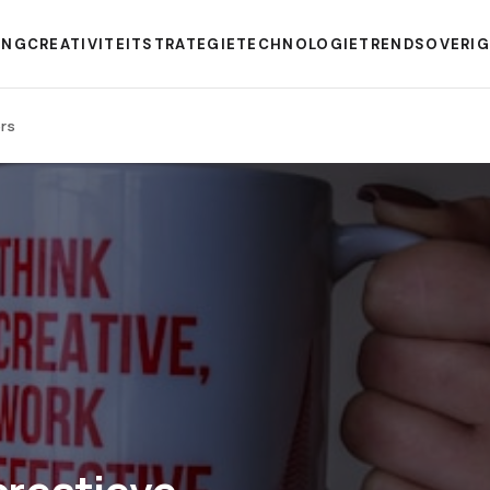
ING
CREATIVITEIT
STRATEGIE
TECHNOLOGIE
TRENDS
OVERI
ers