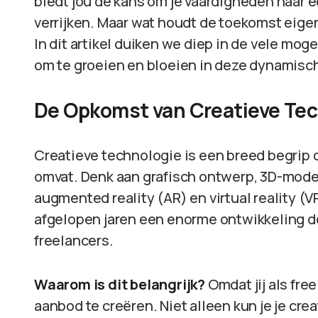
biedt jou de kans om je vaardigheden naar ee
verrijken. Maar wat houdt de toekomst eigenl
In dit artikel duiken we diep in de vele mo
om te groeien en bloeien in deze dynamisch
De Opkomst van Creatieve Te
Creatieve technologie is een breed begrip d
omvat. Denk aan grafisch ontwerp, 3D-model
augmented reality (AR) en virtual reality (
afgelopen jaren een enorme ontwikkeling do
freelancers.
Waarom is dit belangrijk?
Omdat jij als fre
aanbod te creëren. Niet alleen kun je je cre