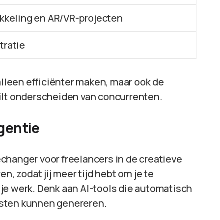
keling en AR/VR-projecten
stratie
alleen efficiënter maken, maar ook de
e wilt onderscheiden van concurrenten.
igentie
changer voor freelancers in de creatieve
n, zodat jij meer tijd hebt om je te
je werk. Denk aan AI-tools die automatisch
ksten kunnen genereren.