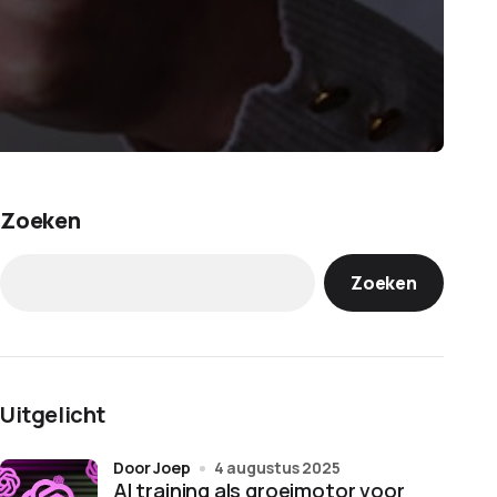
Zoeken
Zoeken
Uitgelicht
door Joep
4 augustus 2025
AI training als groeimotor voor