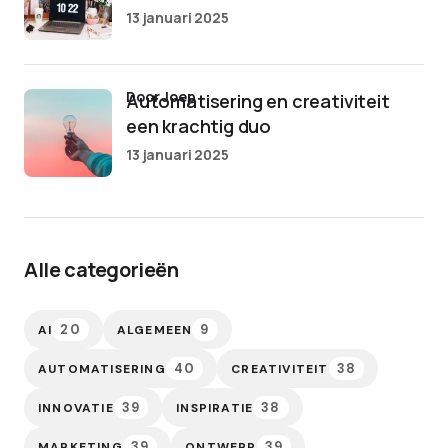
13 januari 2025
door Joep
Automatisering en creativiteit
een krachtig duo
13 januari 2025
Alle categorieën
20
9
AI
ALGEMEEN
40
38
AUTOMATISERING
CREATIVITEIT
39
38
INNOVATIE
INSPIRATIE
39
39
MARKETING
ONTWERP