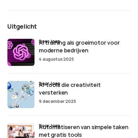
Uitgelicht
door Joep
AI training als groeimotor voor
moderne bedrijven
4 augustus 2025
door Joep
AI-tools die creativiteit
versterken
9 december 2025
door Joep
Automatiseren van simpele taken
met gratis tools