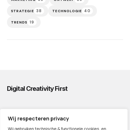
38
40
STRATEGIE
TECHNOLOGIE
19
TRENDS
Digital Creativity First
PRIVACYVERKLARING
Wij respecteren privacy
CONTACT
LINKS
Wij gebruiken technische & functionele cookies, en