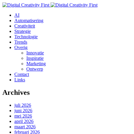
AI
Automatisering
Creativiteit
Strategie
Technologie
Trends
Overig
Innovatie
Inspiratie
Marketing
Ontwerp
Contact
Links
Archives
juli 2026
juni 2026
mei 2026
april 2026
maart 2026
februari 2026