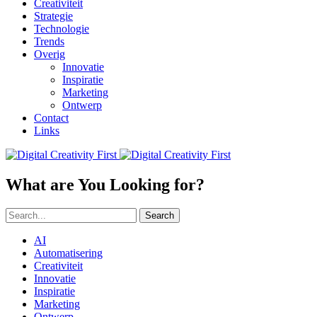
Creativiteit
Strategie
Technologie
Trends
Overig
Innovatie
Inspiratie
Marketing
Ontwerp
Contact
Links
What are You Looking for?
Search
AI
Automatisering
Creativiteit
Innovatie
Inspiratie
Marketing
Ontwerp