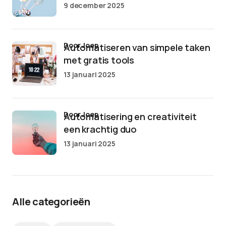
9 december 2025
door Joep
Automatiseren van simpele taken
met gratis tools
13 januari 2025
door Joep
Automatisering en creativiteit
een krachtig duo
13 januari 2025
Alle categorieën