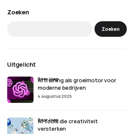
Zoeken
Zoeken
Uitgelicht
door Joep
AI training als groeimotor voor
moderne bedrijven
4 augustus 2025
door Joep
AI-tools die creativiteit
versterken