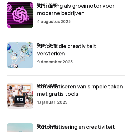
door Joep
AI training als groeimotor voor
moderne bedrijven
4 augustus 2025
door Joep
AI-tools die creativiteit
versterken
9 december 2025
door Joep
Automatiseren van simpele taken
met gratis tools
13 januari 2025
door Joep
Automatisering en creativiteit