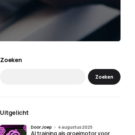
Zoeken
Zoeken
Uitgelicht
door Joep
4 augustus 2025
AI training als groeimotor voor