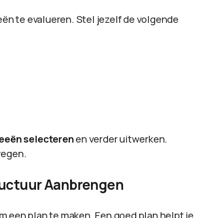
eën te evalueren. Stel jezelf de volgende
deeën selecteren
en verder uitwerken.
wegen.
ructuur Aanbrengen
 om een plan te maken. Een goed plan helpt je