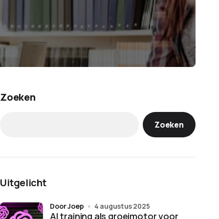
Zoeken
Zoeken
Uitgelicht
door Joep
4 augustus 2025
AI training als groeimotor voor