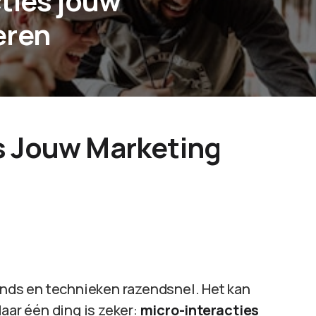
ties jouw
eren
s Jouw Marketing
rends en technieken razendsnel. Het kan
aar één ding is zeker:
micro-interacties