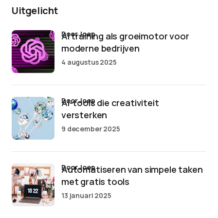
Uitgelicht
door Joep
AI training als groeimotor voor
moderne bedrijven
4 augustus 2025
door Joep
AI-tools die creativiteit
versterken
9 december 2025
door Joep
Automatiseren van simpele taken
met gratis tools
13 januari 2025