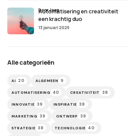
door Joep
Automatisering en creativiteit
een krachtig duo
13 januari 2025
Alle categorieën
20
9
AI
ALGEMEEN
40
38
AUTOMATISERING
CREATIVITEIT
39
38
INNOVATIE
INSPIRATIE
39
39
MARKETING
ONTWERP
38
40
STRATEGIE
TECHNOLOGIE