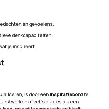
e gedachten en gevoelens.
atieve denkcapaciteiten.
wat je inspireert.
st
sualiseren, is door een
inspiratiebord
te
kunstwerken of zelfs quotes als een
krijgen van wat je aanspreekt en biedt