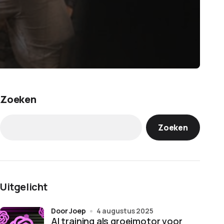
Zoeken
Zoeken
Uitgelicht
door Joep
4 augustus 2025
AI training als groeimotor voor