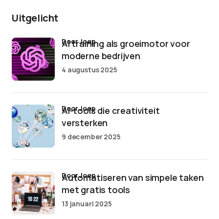
Uitgelicht
door Joep
AI training als groeimotor voor
moderne bedrijven
4 augustus 2025
door Joep
AI-tools die creativiteit
versterken
9 december 2025
door Joep
Automatiseren van simpele taken
met gratis tools
13 januari 2025