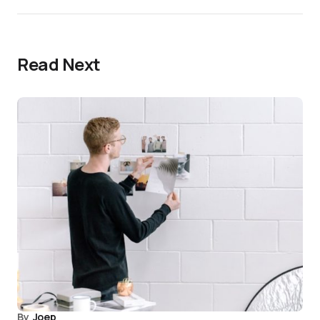
Read Next
By
Joep