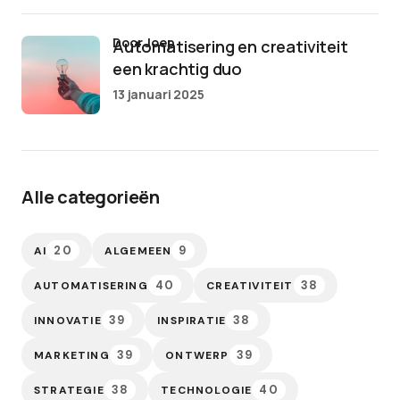
door Joep
Automatisering en creativiteit
een krachtig duo
13 januari 2025
Alle categorieën
20
9
AI
ALGEMEEN
40
38
AUTOMATISERING
CREATIVITEIT
39
38
INNOVATIE
INSPIRATIE
39
39
MARKETING
ONTWERP
38
40
STRATEGIE
TECHNOLOGIE