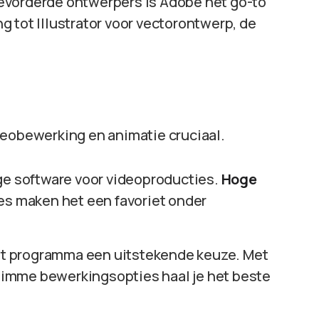
gevorderde ontwerpers is Adobe het go-to
 tot Illustrator voor vectorontwerp, de
deobewerking en animatie cruciaal.
tige software voor videoproducties.
Hoge
es maken het een favoriet onder
dit programma een uitstekende keuze. Met
 slimme bewerkingsopties haal je het beste