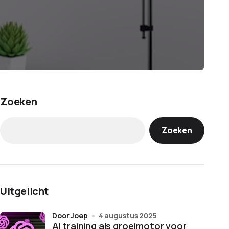
Zoeken
Zoeken
Uitgelicht
door Joep
4 augustus 2025
AI training als groeimotor voor