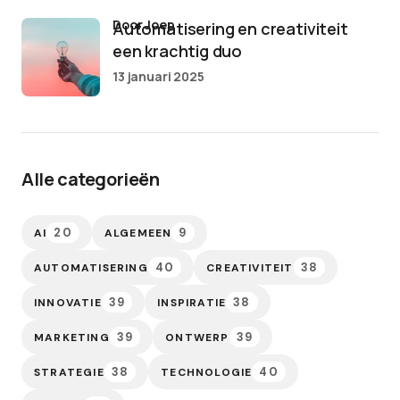
door Joep
Automatisering en creativiteit
een krachtig duo
13 januari 2025
Alle categorieën
20
9
AI
ALGEMEEN
40
38
AUTOMATISERING
CREATIVITEIT
39
38
INNOVATIE
INSPIRATIE
39
39
MARKETING
ONTWERP
38
40
STRATEGIE
TECHNOLOGIE