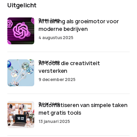
Uitgelicht
door Joep
AI training als groeimotor voor
moderne bedrijven
4 augustus 2025
door Joep
AI-tools die creativiteit
versterken
9 december 2025
door Joep
Automatiseren van simpele taken
met gratis tools
13 januari 2025