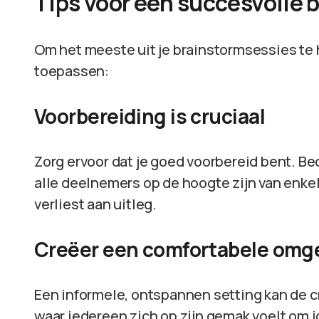
Tips voor een succesvolle 
Om het meeste uit je brainstormsessies te ha
toepassen:
Voorbereiding is cruciaal
Zorg ervoor dat je goed voorbereid bent. B
alle deelnemers op de hoogte zijn van enkele
verliest aan uitleg.
Creëer een comfortabele omg
Een informele, ontspannen setting kan de cr
waar iedereen zich op zijn gemak voelt om 