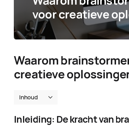
Waarom brainstorm
voor creatieve op
Waarom brainstormen 
creatieve oplossinge
Inhoud
Inleiding: De kracht van b