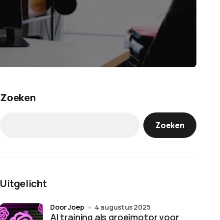
Zoeken
Zoeken
Uitgelicht
door Joep
4 augustus 2025
AI training als groeimotor voor