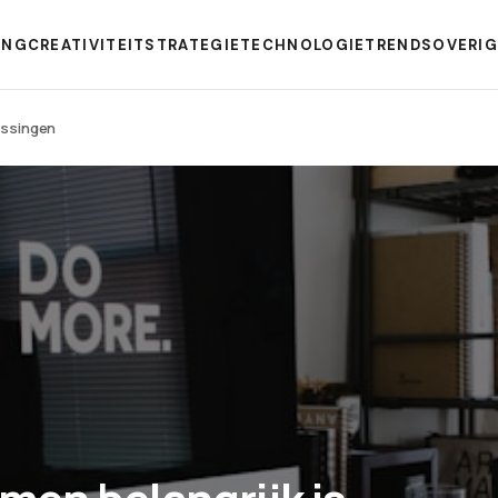
ING
CREATIVITEIT
STRATEGIE
TECHNOLOGIE
TRENDS
OVERI
ossingen