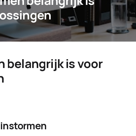
en belangrijk is
lossingen
belangrijk is voor
n
rainstormen