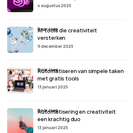
4 augustus 2025
door Joep
AI-tools die creativiteit
versterken
9 december 2025
door Joep
Automatiseren van simpele taken
met gratis tools
13 januari 2025
door Joep
Automatisering en creativiteit
een krachtig duo
13 januari 2025