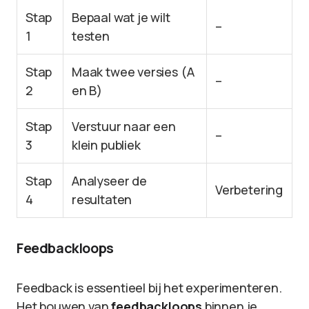
Stap
Bepaal wat je wilt
–
1
testen
Stap
Maak twee versies (A
–
2
en B)
Stap
Verstuur naar een
–
3
klein publiek
Stap
Analyseer de
Verbetering
4
resultaten
Feedbackloops
Feedback is essentieel bij het experimenteren.
Het bouwen van
feedbackloops
binnen je