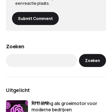
een reactie plaats.
Submit Comment
Zoeken
Zoeken
Uitgelicht
door Joep
AI training als groeimotor voor
moderne bedrijven