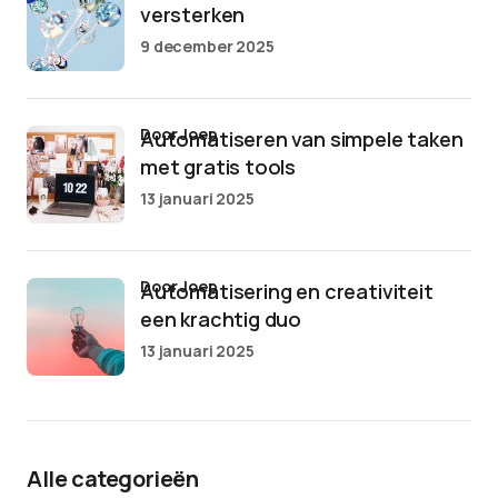
versterken
9 december 2025
door Joep
Automatiseren van simpele taken
met gratis tools
13 januari 2025
door Joep
Automatisering en creativiteit
een krachtig duo
13 januari 2025
Alle categorieën