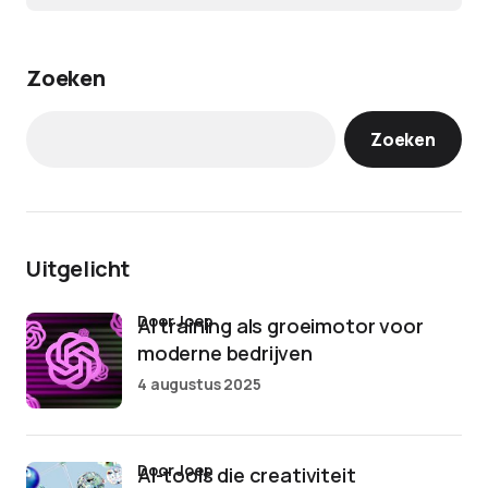
Zoeken
Zoeken
Uitgelicht
door Joep
AI training als groeimotor voor
moderne bedrijven
4 augustus 2025
door Joep
AI-tools die creativiteit