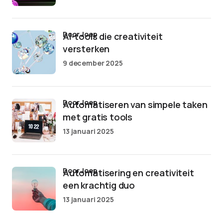
door Joep
AI-tools die creativiteit
versterken
9 december 2025
door Joep
Automatiseren van simpele taken
met gratis tools
13 januari 2025
door Joep
Automatisering en creativiteit
een krachtig duo
13 januari 2025