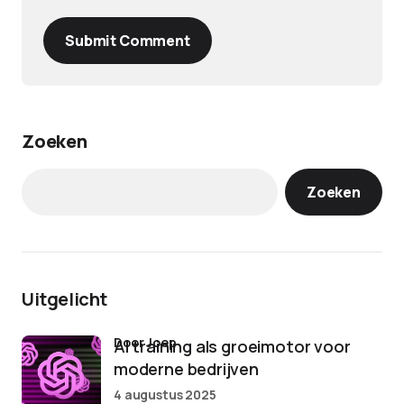
Submit Comment
Zoeken
Zoeken
Uitgelicht
door Joep
AI training als groeimotor voor
moderne bedrijven
4 augustus 2025