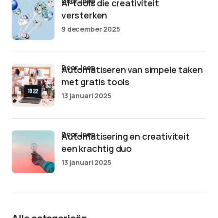
door Joep
AI-tools die creativiteit
versterken
9 december 2025
door Joep
Automatiseren van simpele taken
met gratis tools
13 januari 2025
door Joep
Automatisering en creativiteit
een krachtig duo
13 januari 2025