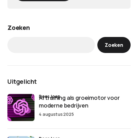
Zoeken
Zoeken
Uitgelicht
door Joep
AI training als groeimotor voor
moderne bedrijven
4 augustus 2025