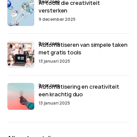
door Joep
AI-tools die creativiteit
versterken
9 december 2025
door Joep
Automatiseren van simpele taken
met gratis tools
13 januari 2025
door Joep
Automatisering en creativiteit
een krachtig duo
13 januari 2025