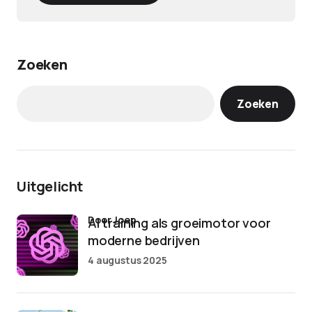
Zoeken
Zoeken
Uitgelicht
door Joep
AI training als groeimotor voor
moderne bedrijven
4 augustus 2025