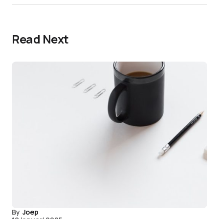
Read Next
By
Joep