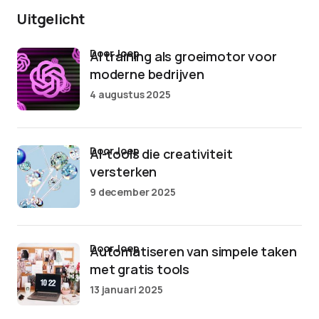
Uitgelicht
door Joep
AI training als groeimotor voor
moderne bedrijven
4 augustus 2025
door Joep
AI-tools die creativiteit
versterken
9 december 2025
door Joep
Automatiseren van simpele taken
met gratis tools
13 januari 2025