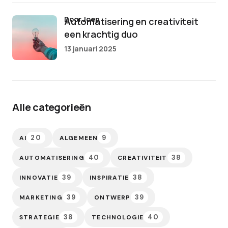
door Joep
Automatisering en creativiteit
een krachtig duo
13 januari 2025
Alle categorieën
20
9
AI
ALGEMEEN
40
38
AUTOMATISERING
CREATIVITEIT
39
38
INNOVATIE
INSPIRATIE
39
39
MARKETING
ONTWERP
38
40
STRATEGIE
TECHNOLOGIE