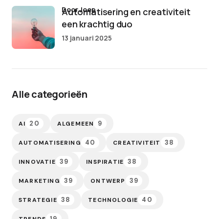
door Joep
Automatisering en creativiteit
een krachtig duo
13 januari 2025
Alle categorieën
20
9
AI
ALGEMEEN
40
38
AUTOMATISERING
CREATIVITEIT
39
38
INNOVATIE
INSPIRATIE
39
39
MARKETING
ONTWERP
38
40
STRATEGIE
TECHNOLOGIE
19
TRENDS