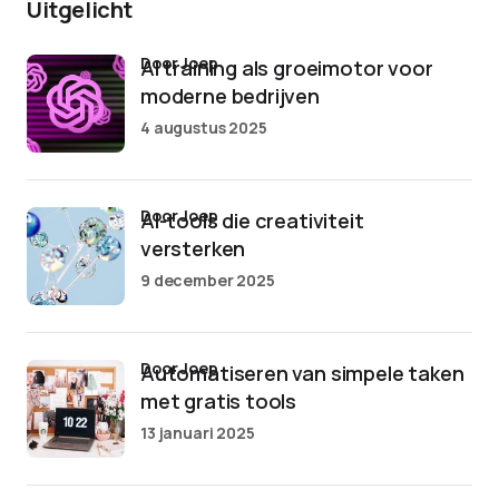
Uitgelicht
door Joep
AI training als groeimotor voor
moderne bedrijven
4 augustus 2025
door Joep
AI-tools die creativiteit
versterken
9 december 2025
door Joep
Automatiseren van simpele taken
met gratis tools
13 januari 2025