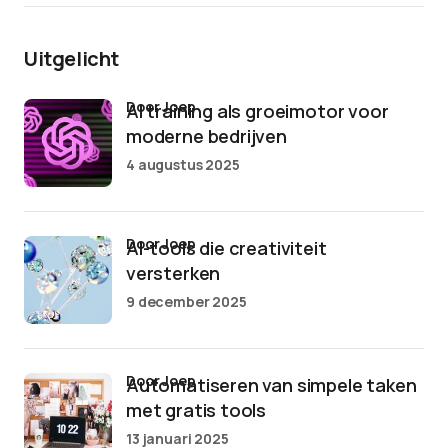
Uitgelicht
door Joep
AI training als groeimotor voor
moderne bedrijven
4 augustus 2025
door Joep
AI-tools die creativiteit
versterken
9 december 2025
door Joep
Automatiseren van simpele taken
met gratis tools
13 januari 2025