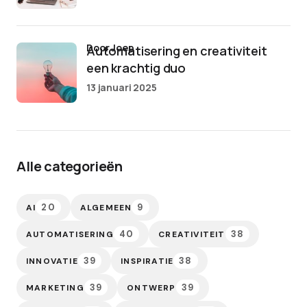
door Joep
Automatisering en creativiteit
een krachtig duo
13 januari 2025
Alle categorieën
20
9
AI
ALGEMEEN
40
38
AUTOMATISERING
CREATIVITEIT
39
38
INNOVATIE
INSPIRATIE
39
39
MARKETING
ONTWERP