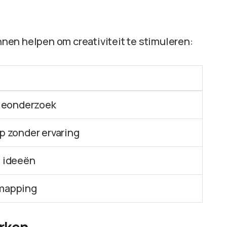
unnen helpen om creativiteit te stimuleren:
tieonderzoek
p zonder ervaring
n ideeën
mapping