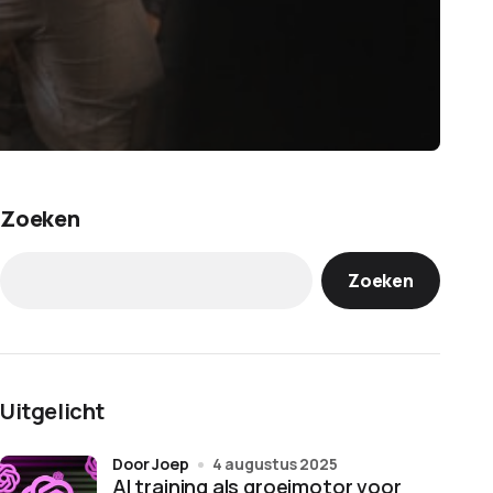
Zoeken
Zoeken
Uitgelicht
door Joep
4 augustus 2025
AI training als groeimotor voor