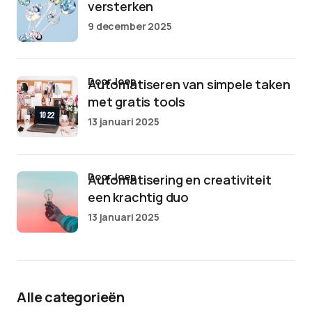
versterken
9 december 2025
door Joep
Automatiseren van simpele taken
met gratis tools
13 januari 2025
door Joep
Automatisering en creativiteit
een krachtig duo
13 januari 2025
Alle categorieën