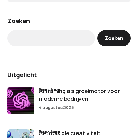
Zoeken
Zoeken
Uitgelicht
door Joep
AI training als groeimotor voor
moderne bedrijven
4 augustus 2025
door Joep
AI-tools die creativiteit